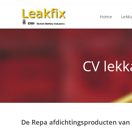
Ga
naar
Home
Lekk
inhoud
CV lekk
De Repa afdichtingsproducten van