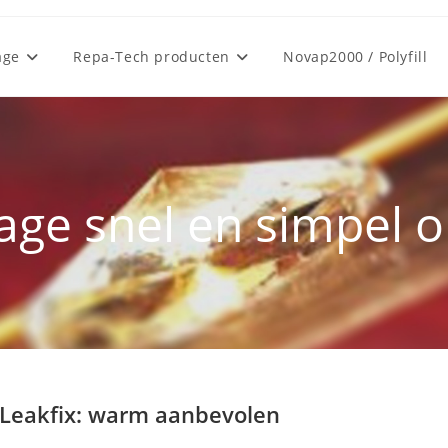
age
Repa-Tech producten
Novap2000 / Polyfill
age snel en simpel 
 Leakfix: warm aanbevolen