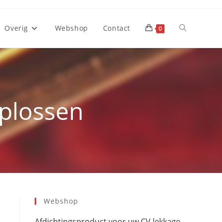
Overig
Webshop
Contact
Toggle
0
site
oplossen
zoeken
Webshop
Afdichtingsproduct voor uw CV lekkage